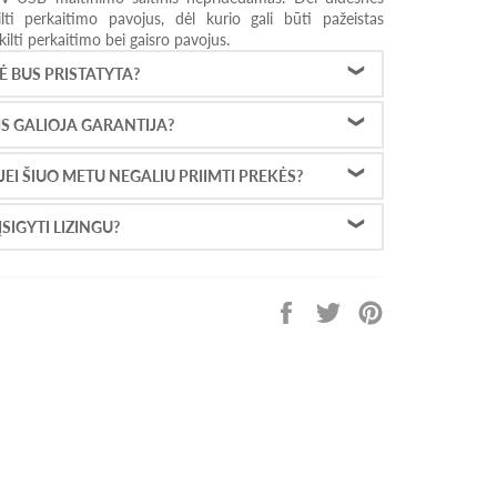
lti perkaitimo pavojus, dėl kurio gali būti pažeistas
i kilti perkaitimo bei gaisro pavojus.
 BUS PRISTATYTA?
S GALIOJA GARANTIJA?
 JEI ŠIUO METU NEGALIU PRIIMTI PREKĖS?
SIGYTI LIZINGU?
Pasidalinti
Tweet
Prisekti
Facebook
on
Pinterest
Twitter