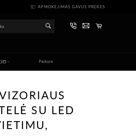
💶
APMOKĖJIMAS GAVUS PREKES
PAIEŠKA
Krepšelis
Pateikti
Paskyra
KIO
VIZORIAUS
TELĖ SU LED
IETIMU,