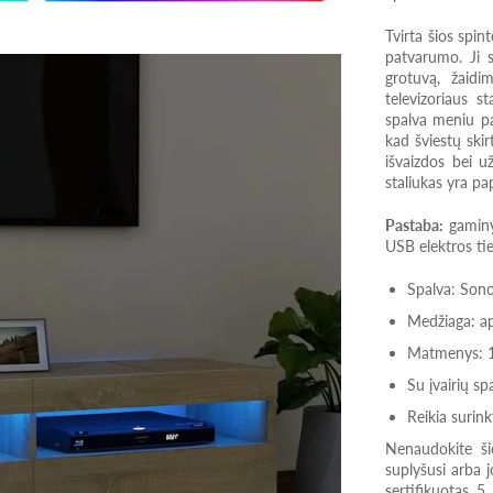
Tvirta šios spin
patvarumo. Ji s
grotuvą, žaidi
televizoriaus s
spalva meniu pa
kad šviestų ski
išvaizdos bei už
staliukas yra pa
Pastaba:
gaminys
USB elektros ti
Spalva: Son
Medžiaga: a
Matmenys: 12
Su įvairių s
Reikia surinkt
Nenaudokite šio
suplyšusi arba j
sertifikuotas 