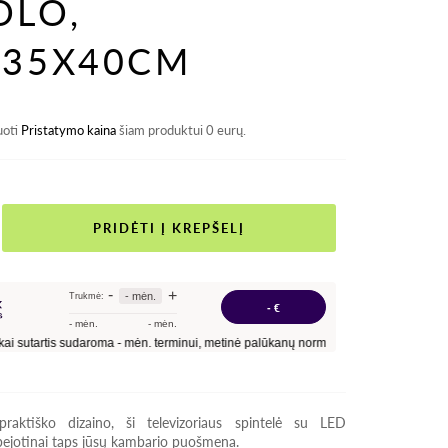
OLO,
X35X40CM
uoti
Pristatymo kaina
šiam produktui 0 eurų.
PRIDĖTI Į KREPŠELĮ
raktiško dizaino, ši televizoriaus spintelė su LED
ejotinai taps jūsų kambario puošmena.