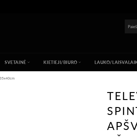
SVETAINĖ
KIETIEJI/BIURO
LAUKO/LAISVALAI
0x35x40cm
TELE
SPIN
APŠV