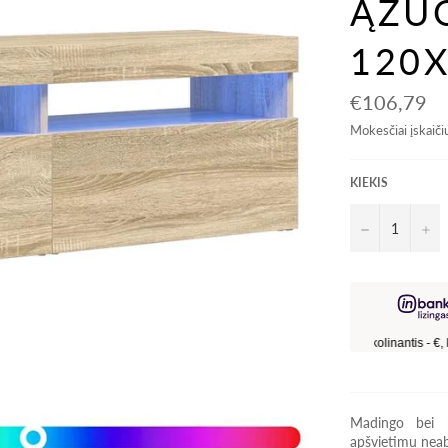
ĄŽU
120
Kaina
€106,79
Mokesčiai įskaiči
KIEKIS
−
+
Madingo bei p
apšvietimu neab