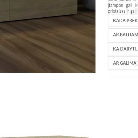
įtampos gali ki
prietaisas ir gal
KADA PREKĖ
AR BALDAM
KĄ DARYTI,
AR GALIMA Į