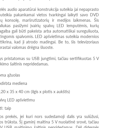
telės audio aparatūrai konstrukcija suteikia jai nepaprasto
uteikia pakankamai vietos tvarkingai laikyti savo DVD
mų konsolę, maršrutizatorių ir medijos laikmenas. Šis
taliukas pasižymi įvairių spalvų LED lemputėmis, kurių
galba gali būti pakeista arba automatiškai sureguliuota,
rtingomis spalvomis. LED apšvietimas suteikia modernios
tikrina, kad ji atrodo madingai. Be to, šis televizoriaus
prastai valomas drėgna šluoste.
 pristatomas su USB jungtimi, tačiau sertifikuotas 5 V
ekimo šaltinis nepridedamas.
oma ąžuolas
pdirbta mediena
0 x 35 x 40 cm (ilgis x plotis x aukštis)
palvų LED apšvietimu
i: taip
s prekės, jei kuri nors sudedamoji dalis yra sulūžusi,
os trūksta. Šį gaminį maitina 5 V nuolatinė srovė, tačiau
5 V USB maitinimo šaltinis nepridedamas. Dėl didesnės